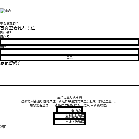
Fen Xun
查看推荐职位
首页
查看推荐职位
已注册？
Login
用户名
密码
登录
忘记密码？
选择任意方式申请
感谢您对奋迅职位的关注！请选择申请方式或直接登录（如已注册）。
如您是奋迅员工，请通过
内部招聘入口进入
申请该职位。
稍后上传简历
不含简历
粘贴简历内容
复制粘贴简历
上传简历文件
本地上传简历
返回