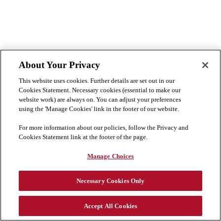
About Your Privacy
This website uses cookies. Further details are set out in our
Cookies Statement. Necessary cookies (essential to make our
website work) are always on. You can adjust your preferences
using the 'Manage Cookies' link in the footer of our website.
For more information about our policies, follow the Privacy and
Cookies Statement link at the footer of the page.
Manage Choices
Necessary Cookies Only
Accept All Cookies
Cookie Preferences
隐私与 Cookie 声明
免责声明
Cookie 列表